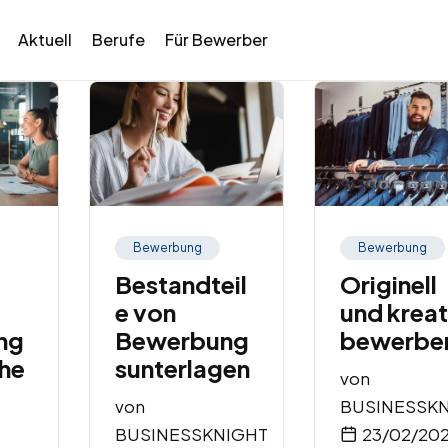
Aktuell
Berufe
Für Bewerber
Bewerbung
Bewerbung
Bestandteil
Originell
e von
und kreat
ng
Bewerbung
bewerbe
he
sunterlagen
von
von
BUSINESSK
BUSINESSKNIGHT
23/02/20