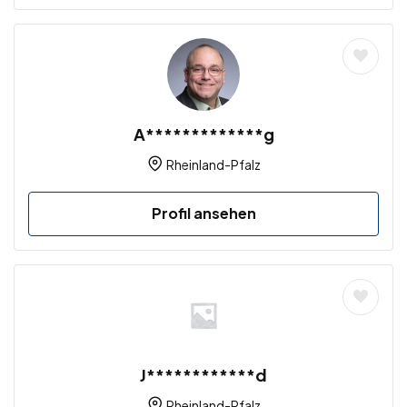
A*************g
Rheinland-Pfalz
Profil ansehen
J************d
Rheinland-Pfalz