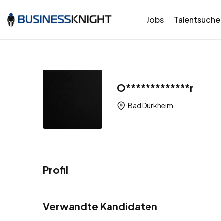
Jobs
Talentsuche
O*************r
Bad Dürkheim
Profil
Verwandte Kandidaten