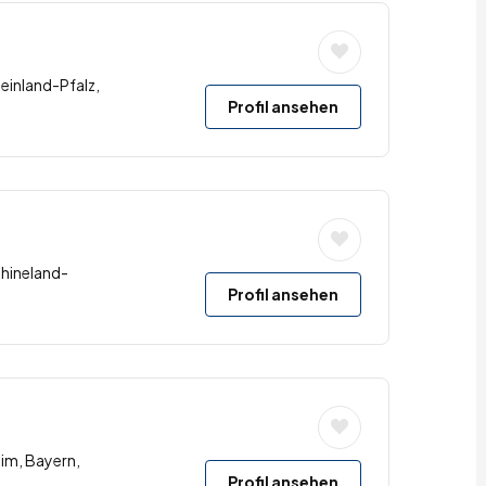
heinland-Pfalz,
Profil ansehen
Rhineland-
Profil ansehen
im, Bayern,
Profil ansehen