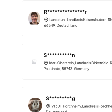
R***************r
Landstuhl, Landkreis Kaiserslautern, R
66849, Deutschland
S**********n
Idar-Oberstein, Landkreis Birkenfeld, 
Palatinate, 55743, Germany
S*********g
91301, Forchheim, Landkreis Forchhe
Deutschland