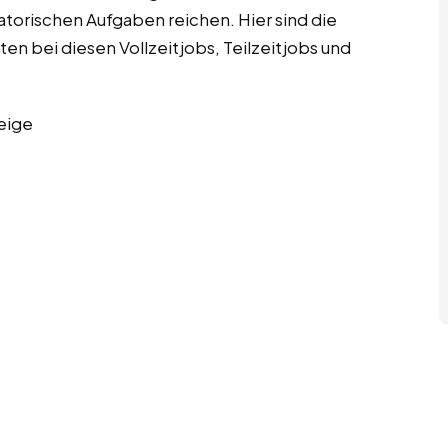
satorischen Aufgaben reichen. Hier sind die
en bei diesen Vollzeitjobs, Teilzeitjobs und
eige