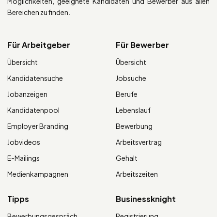
Möglichkeiten, geeignete Kandidaten und Bewerber aus allen
Bereichen zu finden.
Für Arbeitgeber
Für Bewerber
Übersicht
Übersicht
Kandidatensuche
Jobsuche
Jobanzeigen
Berufe
Kandidatenpool
Lebenslauf
Employer Branding
Bewerbung
Jobvideos
Arbeitsvertrag
E-Mailings
Gehalt
Medienkampagnen
Arbeitszeiten
Tipps
Businessknight
Bewerbungsgespräch
Registrierung