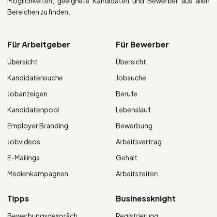
Möglichkeiten, geeignete Kandidaten und Bewerber aus allen
Bereichen zu finden.
Für Arbeitgeber
Für Bewerber
Übersicht
Übersicht
Kandidatensuche
Jobsuche
Jobanzeigen
Berufe
Kandidatenpool
Lebenslauf
Employer Branding
Bewerbung
Jobvideos
Arbeitsvertrag
E-Mailings
Gehalt
Medienkampagnen
Arbeitszeiten
Tipps
Businessknight
Bewerbungsgespräch
Registrierung