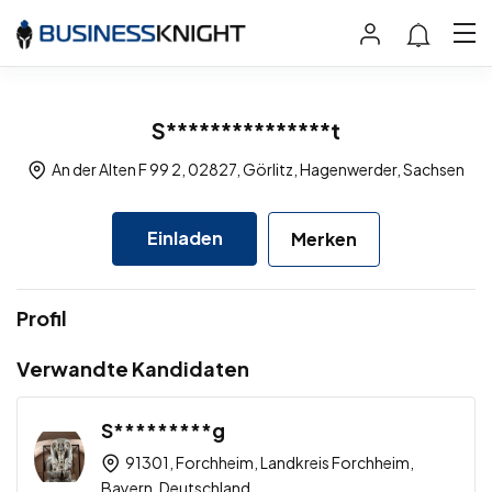
S***************t
An der Alten F 99 2, 02827, Görlitz, Hagenwerder, Sachsen
Einladen
Merken
Profil
Verwandte Kandidaten
S*********g
91301, Forchheim, Landkreis Forchheim,
Bayern, Deutschland