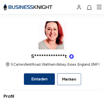
S*************t
5 Cartersfield Road, Waltham Abbey, Essex, England, EN9 1
Einladen
Merken
Profil