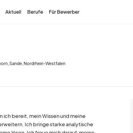
Aktuell
Berufe
Für Bewerber
born, Sande, Nordrhein-Westfalen
in ich bereit, mein Wissen und meine
rweitern. Ich bringe starke analytische
leme lösen. Ich freue mich darauf, meine