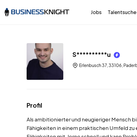
Jobs
Talentsuche
S**********u
Erlenbusch 37, 33106, Pader
Profil
Als ambitionierter und neugieriger Mensch b
Fähigkeiten in einem praktischen Umfeld zu e
Fähigkeiten mit, lerne schnell und kann Prob