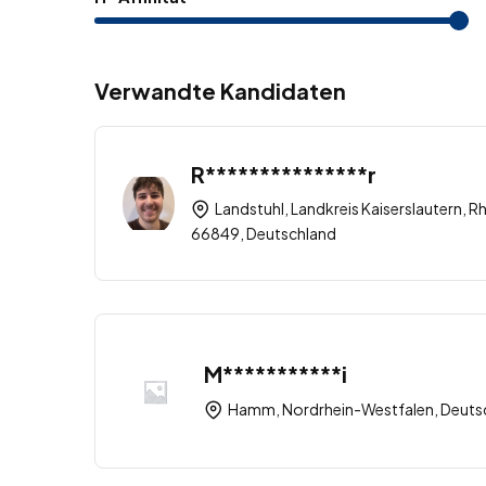
Verwandte Kandidaten
R***************r
Landstuhl, Landkreis Kaiserslautern, R
66849, Deutschland
M***********i
Hamm, Nordrhein-Westfalen, Deuts