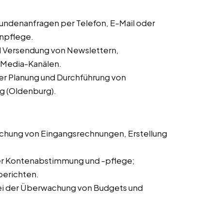
ndenanfragen per Telefon, E-Mail oder
enpflege.
d Versendung von Newslettern,
l-Media-Kanälen.
er Planung und Durchführung von
g (Oldenburg).
chung von Eingangsrechnungen, Erstellung
er Kontenabstimmung und -pflege;
berichten.
ei der Überwachung von Budgets und