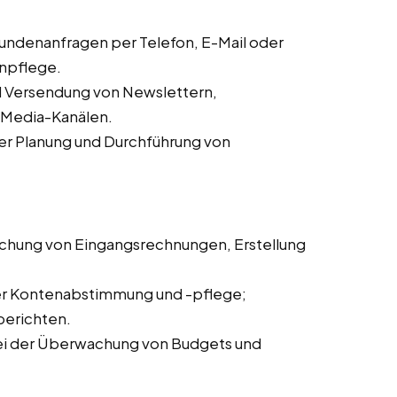
ndenanfragen per Telefon, E-Mail oder
enpflege.
d Versendung von Newslettern,
l-Media-Kanälen.
er Planung und Durchführung von
chung von Eingangsrechnungen, Erstellung
er Kontenabstimmung und -pflege;
berichten.
ei der Überwachung von Budgets und