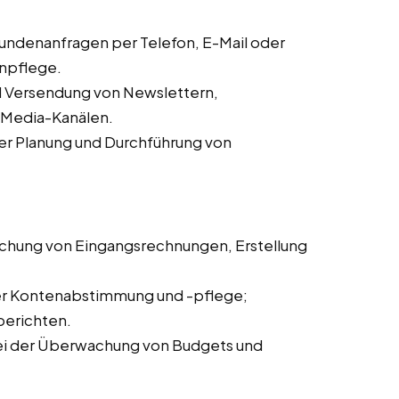
ndenanfragen per Telefon, E-Mail oder
enpflege.
d Versendung von Newslettern,
l-Media-Kanälen.
er Planung und Durchführung von
chung von Eingangsrechnungen, Erstellung
er Kontenabstimmung und -pflege;
berichten.
ei der Überwachung von Budgets und