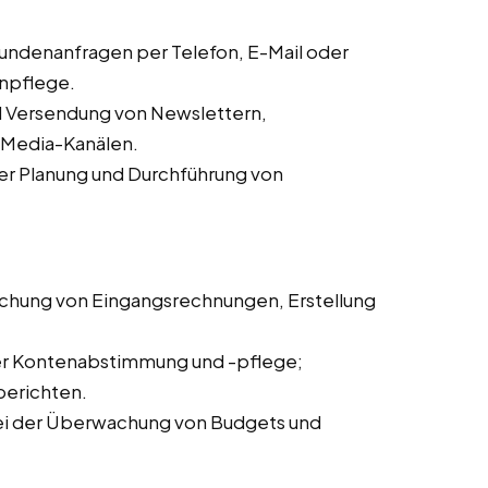
ndenanfragen per Telefon, E-Mail oder
enpflege.
d Versendung von Newslettern,
l-Media-Kanälen.
er Planung und Durchführung von
chung von Eingangsrechnungen, Erstellung
er Kontenabstimmung und -pflege;
berichten.
ei der Überwachung von Budgets und