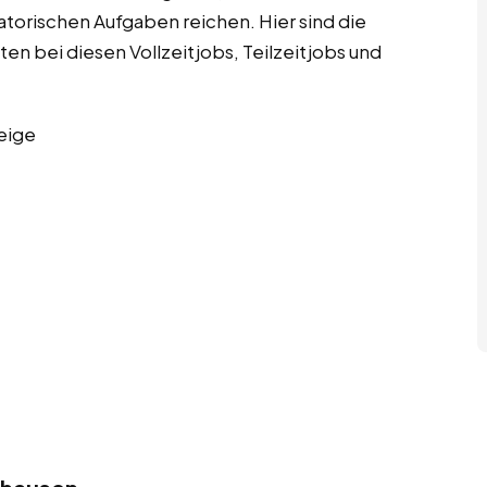
satorischen Aufgaben reichen. Hier sind die
en bei diesen Vollzeitjobs, Teilzeitjobs und
eige