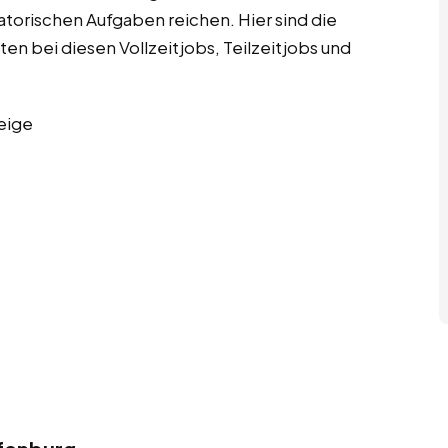
satorischen Aufgaben reichen. Hier sind die
en bei diesen Vollzeitjobs, Teilzeitjobs und
eige