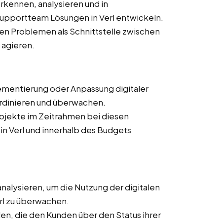
kennen, analysieren und in
pportteam Lösungen in Verl entwickeln.
n Problemen als Schnittstelle zwischen
agieren.
ementierung oder Anpassung digitaler
ordinieren und überwachen.
rojekte im Zeitrahmen bei diesen
 in Verl und innerhalb des Budgets
nalysieren, um die Nutzung der digitalen
rl zu überwachen.
en, die den Kunden über den Status ihrer