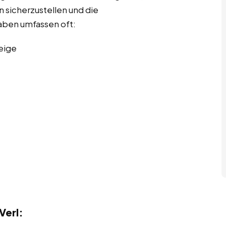
n sicherzustellen und die
aben umfassen oft:
eige
Verl: