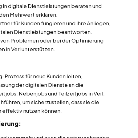
 in digitale Dienstleistungen beraten und
den Mehrwert erklären.
ner für Kunden fungieren und ihre Anliegen,
italen Dienstleistungen beantworten.
 von Problemen oder bei der Optimierung
n in Verl unterstützen.
Prozess für neue Kunden leiten,
ssung der digitalen Dienste an die
itjobs, Nebenjobs und Teilzeitjobs in Verl.
führen, um sicherzustellen, dass sie die
n effektiv nutzen können.
ierung:
ck sammeln und es an die entsprechenden