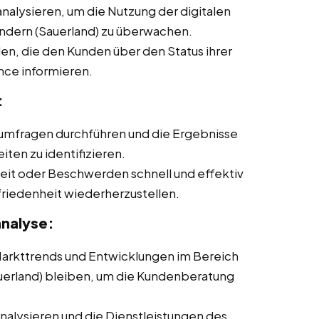
nalysieren, um die Nutzung der digitalen
undern (Sauerland) zu überwachen.
en, die den Kunden über den Status ihrer
nce informieren.
:
mfragen durchführen und die Ergebnisse
ten zu identifizieren.
eit oder Beschwerden schnell und effektiv
riedenheit wiederherzustellen.
nalyse:
arkttrends und Entwicklungen im Bereich
auerland) bleiben, um die Kundenberatung
lysieren und die Dienstleistungen des