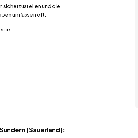
n sicherzustellen und die
aben umfassen oft:
eige
Sundern (Sauerland):