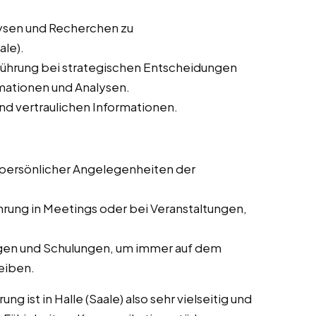
lysen und Recherchen zu
ale).
führung bei strategischen Entscheidungen
rmationen und Analysen.
nd vertraulichen Informationen.
 persönlicher Angelegenheiten der
hrung in Meetings oder bei Veranstaltungen,
ngen und Schulungen, um immer auf dem
eiben.
g ist in Halle (Saale) also sehr vielseitig und